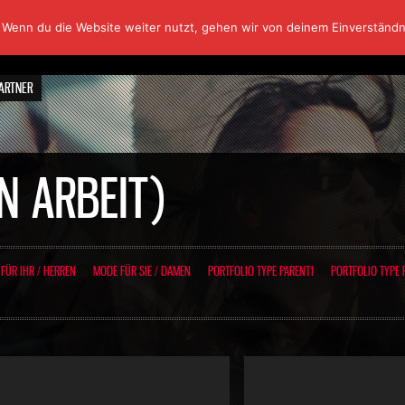
 Wenn du die Website weiter nutzt, gehen wir von deinem Einverständn
ARTNER
N ARBEIT)
FÜR IHR / HERREN
MODE FÜR SIE / DAMEN
PORTFOLIO TYPE PARENT1
PORTFOLIO TYPE 
Portfolio2