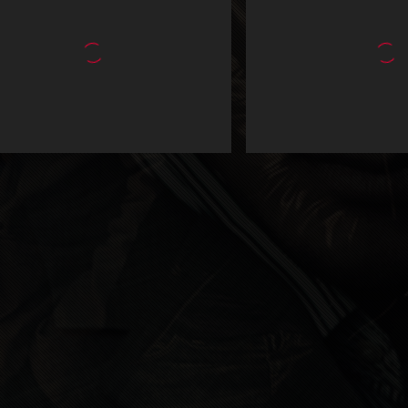
ct
View project
ct