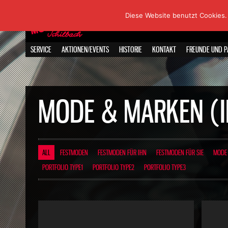
Diese Website benutzt Cookies.
SERVICE
AKTIONEN/EVENTS
HISTORIE
KONTAKT
FREUNDE UND P
MODE & MARKEN (I
ALL
FESTMODEN
FESTMODEN FÜR IHN
FESTMODEN FÜR SIE
MODE 
PORTFOLIO TYPE1
PORTFOLIO TYPE2
PORTFOLIO TYPE3
Project4
Project3