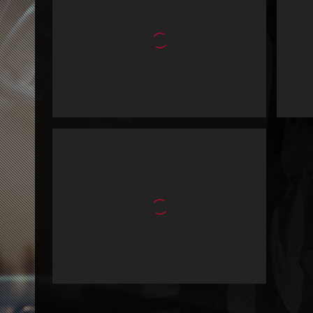
View proje
Portfolio1
View proje